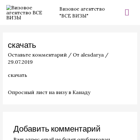
Перейти
Гла
Визовое агентство
к
"ВСЕ ВИЗЫ"
ме
содержимому
скачать
Оставьте комментарий
/ От
alesdarya
/
29.07.2019
скачать
Опросный лист на визу в Канаду
Добавить комментарий
Ваш адрес email не будет опубликован.