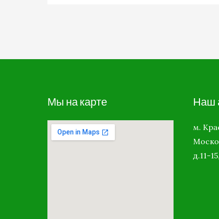
Мы на карте
Наш 
м. Кр
Моско
д.11-15