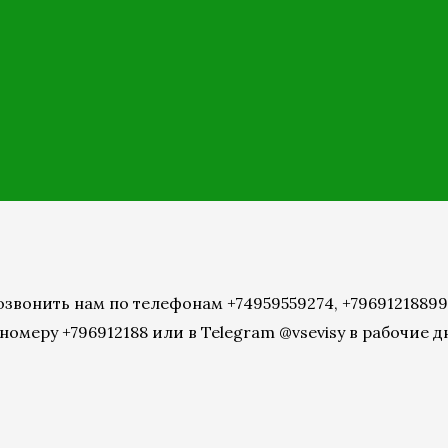
онить нам по телефонам +74959559274, +79691218899 с 
омеру +796912188 или в Telegram @vsevisy в рабочие дн