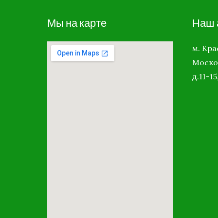
Мы на карте
Наш 
м. Кр
Моско
д.11-15