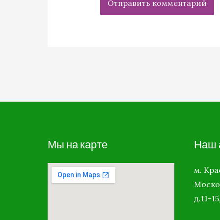
Мы на карте
Наш 
м. Кр
Моско
д.11-15