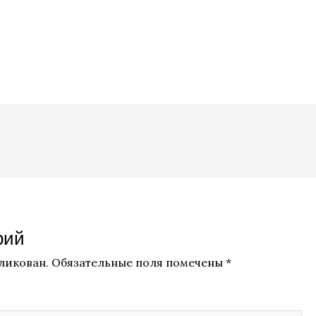
рий
бликован.
Обязательные поля помечены
*